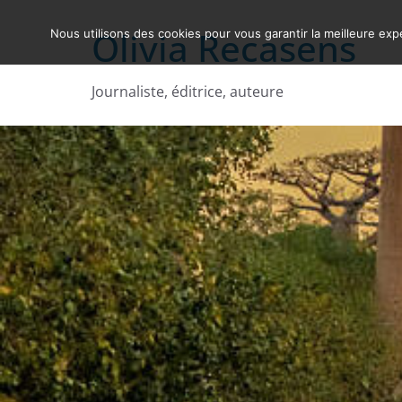
Skip
Olivia Recasens
Nous utilisons des cookies pour vous garantir la meilleure expé
to
content
Journaliste, éditrice, auteure