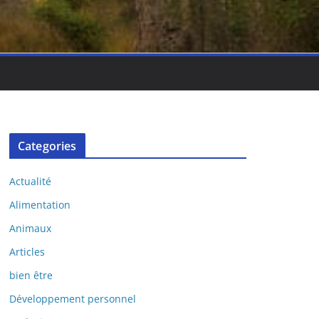
Categories
Actualité
Alimentation
Animaux
Articles
bien être
Développement personnel