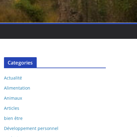
Categories
Actualité
Alimentation
Animaux
Articles
bien être
Développement personnel