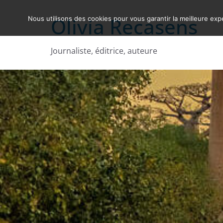
Skip
Olivia Recasens
Nous utilisons des cookies pour vous garantir la meilleure expé
to
content
Journaliste, éditrice, auteure